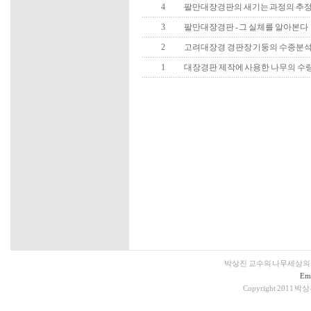
4
팔만대장경판의 새기는 과정의 추
3
팔만대장경판 - 그 실체를 알아본다
2
고려대장경 경판장 기둥의 수종분
1
대장경판 제작에 사용한 나무의 수
박상진 교수의 나무세상의
Ema
Copyright 2011 박