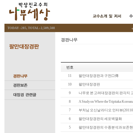
TODAY : 285, TOTAL : 2,509,508
<
경판나무
번호
11
팔만대장경판과 구전口傳
10
팔만대장경판
9
나무로 본 고려대장경판의 판각지 
8
A Study on Where the Tripitaka 
7
부처님 오신날 라디오 인터뷰(2011
6
팔만대장경판의 세포벽열화
5
팔만대장경판의 수종분석과 보존현황(